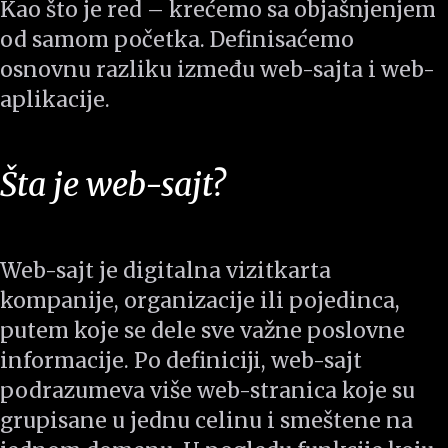
Kao što je red – krećemo sa objašnjenjem
od samom početka. Definisaćemo
osnovnu razliku između web-sajta i web-
aplikacije.
Šta je web-sajt?
Web-sajt je digitalna vizitkarta
kompanije, organizacije ili pojedinca,
putem koje se dele sve važne poslovne
informacije. Po definiciji, web-sajt
podrazumeva više web-stranica koje su
grupisane u jednu celinu i smeštene na