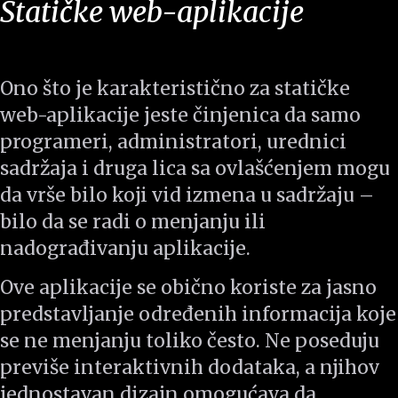
Statičke web-aplikacije
Ono što je karakteristično za statičke
web-aplikacije jeste činjenica da samo
programeri, administratori, urednici
sadržaja i druga lica sa ovlašćenjem mogu
da vrše bilo koji vid izmena u sadržaju –
bilo da se radi o menjanju ili
nadograđivanju aplikacije.
Ove aplikacije se obično koriste za jasno
predstavljanje određenih informacija koje
se ne menjanju toliko često. Ne poseduju
previše interaktivnih dodataka, a njihov
jednostavan dizajn omogućava da