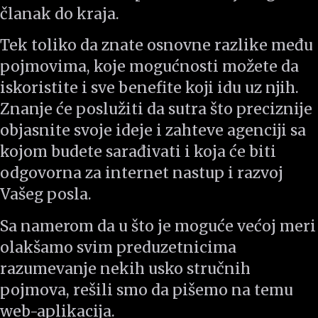
članak do kraja.
Tek toliko da znate osnovne razlike među
pojmovima, koje mogućnosti možete da
iskoristite i sve benefite koji idu uz njih.
Znanje će poslužiti da sutra što preciznije
objasnite svoje ideje i zahteve agenciji sa
kojom budete sarađivati i koja će biti
odgovorna za internet nastup i razvoj
Vašeg posla.
Sa namerom da u što je moguće većoj meri
olakšamo svim preduzetnicima
razumevanje nekih usko stručnih
pojmova, rešili smo da pišemo na temu
web-aplikacija.