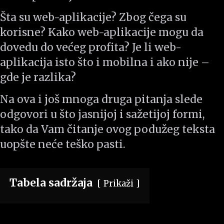
Šta su web-aplikacije? Zbog čega su
korisne? Kako web-aplikacije mogu da
dovedu do većeg profita? Je li web-
aplikacija isto što i mobilna i ako nije –
gde je razlika?
Na ova i još mnoga druga pitanja slede
odgovori u što jasnijoj i sažetijoj formi,
tako da Vam čitanje ovog podužeg teksta
uopšte neće teško pasti.
Tabela sadržaja
Prikaži