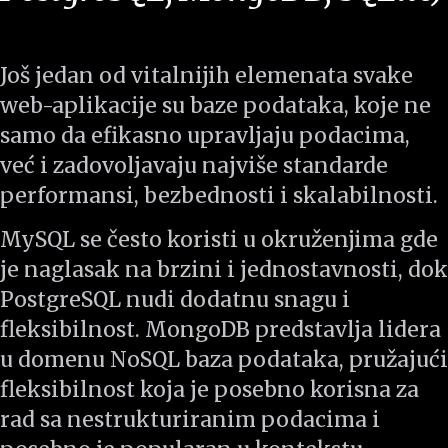
Još jedan od vitalnijih elemenata svake
web-aplikacije su baze podataka, koje ne
samo da efikasno upravljaju podacima,
već i zadovoljavaju najviše standarde
performansi, bezbednosti i skalabilnosti.
MySQL se često koristi u okruženjima gde
je naglasak na brzini i jednostavnosti, dok
PostgreSQL nudi dodatnu snagu i
fleksibilnost. MongoDB predstavlja lidera
u domenu NoSQL baza podataka, pružajući
fleksibilnost koja je posebno korisna za
rad sa nestrukturiranim podacima i