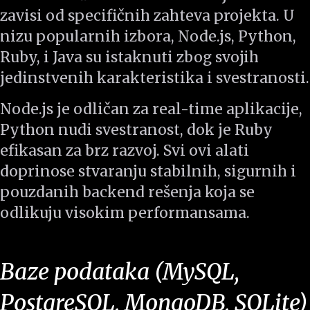
zavisi od specifičnih zahteva projekta. U
nizu popularnih izbora, Node.js, Python,
Ruby, i Java su istaknuti zbog svojih
jedinstvenih karakteristika i svestranosti.
Node.js je odličan za real-time aplikacije,
Python nudi svestranost, dok je Ruby
efikasan za brz razvoj. Svi ovi alati
doprinose stvaranju stabilnih, sigurnih i
pouzdanih backend rešenja koja se
odlikuju visokim performansama.
Baze podataka (MySQL,
PostgreSQL, MongoDB, SQLite)