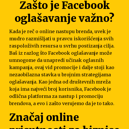
Zašto je Facebook
oglašavanje važno?
Kada je reč o online nastupu brenda, uvek je
mudro razmišljati u pravcu iskorišćenja svih
raspoloživih resursa u svrhu postizanja cilja.
Baš iz razlog što Facebook oglašavanje može
umnogome da unapredi učinak oglasnih
kampanja, ovaj vid promocije i dalje stoji kao
nezaobilazna stavka u brojnim strategijama
oglašavanja. Kao jedna od društevnih mreža
koja ima najveći broj korisnika, Facebook je
odlična platforma za nastup i promociju
brendova, a evo i zašto verujemo da je to tako.
Značaj online