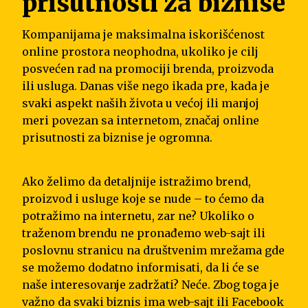
prisutnosti za biznise
Kompanijama je maksimalna iskorišćenost
online prostora neophodna, ukoliko je cilj
posvećen rad na promociji brenda, proizvoda
ili usluga. Danas više nego ikada pre, kada je
svaki aspekt naših života u većoj ili manjoj
meri povezan sa internetom, značaj online
prisutnosti za biznise je ogromna.
Ako želimo da detaljnije istražimo brend,
proizvod i usluge koje se nude – to ćemo da
potražimo na internetu, zar ne? Ukoliko o
traženom brendu ne pronađemo web-sajt ili
poslovnu stranicu na društvenim mrežama gde
se možemo dodatno informisati, da li će se
naše interesovanje zadržati? Neće. Zbog toga je
važno da svaki biznis ima web-sajt ili Facebook