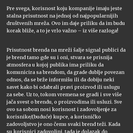
Pre svega, korisnost koju kompanije imaju jeste
stalna prisutnost na jednoj od najpopularnijih
društvenih mreža. Ovo im daje priliku da im budu
korak bliže, a to je vrlo važno – iz više razloga!
Prisutnost brenda na mreži šalje signal publici da
je brend tamo gde su i oni, stvara se prisnija
atmosfera u kojoj publika ima priliku da
komunicira sa brendom, da grade dublje povezan
odnos, da se brže informišu ili da dobiju neki
savet kako bi odabrali pravi proizvod ili uslugu
za sebe. Uz to, tokom vremena se gradi i sve više
jača svest o brendu, o proizvodima ili usluzi. Sve
ovo sa sobom nosi korisnost i zadovoljenje za
korisnike/(buduće) kupce, a korisničko
zadovoljstvo je ono čemu svaki brend teži. Kada
su korisnici zadovoljni, tada je dolazak do