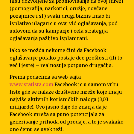
nisu dozvoljene za promovisanje na ovoj mreži
(pornografija, narkotici, oružje, novčane
pozajmice i sl.) svaki drugi biznis imao bi
isplativo ulaganje u ovaj vid oglašavanja, pod
uslovom da su kampanje i cela strategija
oglašavanja pažljivo isplanirani.
Iako se možda nekome čini da Facebook
oglašavanje polako postaje deo prošlosti (ili to
već i jeste) – realnost je potpuno drugačija.
Prema podacima sa web-sajta
www.statista.com
Facebook je u samom vrhu
liste gde se nalaze društvene mreže koje imaju
najviše aktivnih korisničkih naloga (3,03
milijarde). Ovo jasno daje do znanja da je
Facebook mreža sa puno potencijala za
generisanje prihoda od prodaje, a to je svakako
ono čemu se uvek teži.