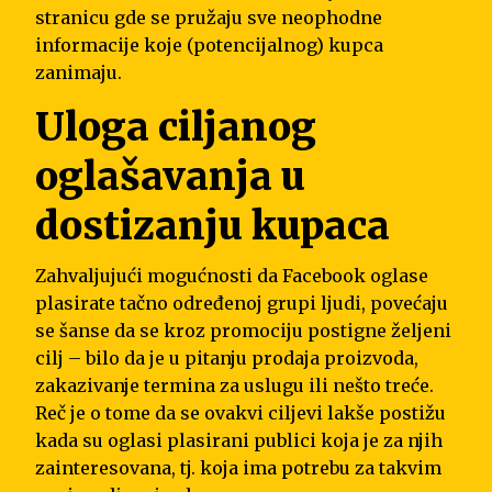
stranicu gde se pružaju sve neophodne
informacije koje (potencijalnog) kupca
zanimaju.
Uloga ciljanog
oglašavanja u
dostizanju kupaca
Zahvaljujući mogućnosti da Facebook oglase
plasirate tačno određenoj grupi ljudi, povećaju
se šanse da se kroz promociju postigne željeni
cilj – bilo da je u pitanju prodaja proizvoda,
zakazivanje termina za uslugu ili nešto treće.
Reč je o tome da se ovakvi ciljevi lakše postižu
kada su oglasi plasirani publici koja je za njih
zainteresovana, tj. koja ima potrebu za takvim