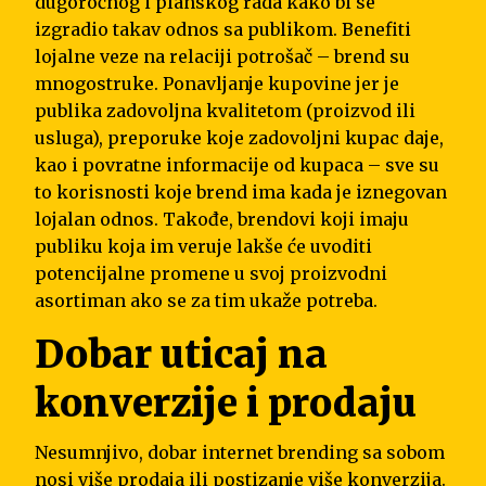
dugoročnog i planskog rada kako bi se
izgradio takav odnos sa publikom. Benefiti
lojalne veze na relaciji potrošač – brend su
mnogostruke. Ponavljanje kupovine jer je
publika zadovoljna kvalitetom (proizvod ili
usluga), preporuke koje zadovoljni kupac daje,
kao i povratne informacije od kupaca – sve su
to korisnosti koje brend ima kada je iznegovan
lojalan odnos. Takođe, brendovi koji imaju
publiku koja im veruje lakše će uvoditi
potencijalne promene u svoj proizvodni
asortiman ako se za tim ukaže potreba.
Dobar uticaj na
konverzije i prodaju
Nesumnjivo, dobar internet brending sa sobom
nosi više prodaja ili postizanje više konverzija.