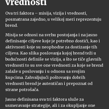
vrednosti
Ova tri faktora – misija, vizija i vrednosti,
posmatrana zajedno, u velikoj meri reprezentuju
brend.
Misija se odnosi na svrhu postojanja i na jasno
definisanje ciljeve koje je potrebno dostići, kao i
aktivnosti koje su neophodne za dostizanje tih
ciljeva. Kao slika poslovanja kojoj brend teži u
budućnosti definiše se vizija, a što se tiče glavnih
vrednosti to su sve one vrednosti za koje se brend
zalaže u poslovanju i u odnosu sa svojim
kupcima. Zahvaljujući poštovanju dobrih
vrednosti brend je autentičan i prepoznat od
strane potrošača.
Jasno definisana sva tri faktora služe za
usmeravanje strategije, ali i za okupljanje one