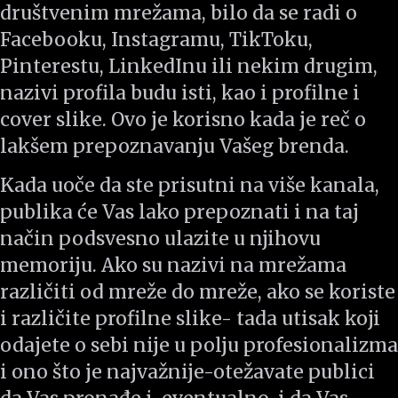
društvenim mrežama, bilo da se radi o
Facebooku, Instagramu, TikToku,
Pinterestu, LinkedInu ili nekim drugim,
nazivi profila budu isti, kao i profilne i
cover slike. Ovo je korisno kada je reč o
lakšem prepoznavanju Vašeg brenda.
Kada uoče da ste prisutni na više kanala,
publika će Vas lako prepoznati i na taj
način podsvesno ulazite u njihovu
memoriju. Ako su nazivi na mrežama
različiti od mreže do mreže, ako se koriste
i različite profilne slike- tada utisak koji
odajete o sebi nije u polju profesionalizma
i ono što je najvažnije-otežavate publici