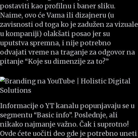
postaviti kao profilnu i baner sliku.
Naime, ovo će Vama ili dizajneru (u
zavisnosti od toga ko je zadužen za vizuale
u kompaniji) olakšati posao jer su
uputstva spremna, i nije potrebno
odvajati vreme na traganje za odgovor na
pitanje “Koje su dimenzije za to?”
Informacije o YT kanalu popunjavaju se u
segmentu “Basic info”. Poslednje, ali
nikako najmanje važno. Čak i suprotno!
Ovde ćete uočiti deo gde je potrebno uneti