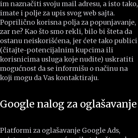
im naznačiti svoju mail adresu, a isto tako,
imate i polje za upis svog web sajta.
Poprilično korisna polja za popunjavanje,
zar ne? Kao što smo rekli, bilo bi šteta da
ostanu neiskorišćena, jer ćete tako publici
(čitajte-potencijalnim kupcima ili
korisnicima usluga koje nudite) uskratiti
mogućnost da se informišu o načinu na
koji mogu da Vas kontaktiraju.
Google nalog za oglašavanje
Platformi za oglašavanje Google Ads,