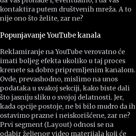
da Vas pronađe i, eventualno, i da Vas
kontaktira putem društvenih mreža. A to
nije ono što želite, zar ne?
Popunjavanje YouTube kanala
Reklamiranje na YouTube verovatno će
imati boljeg efekta ukoliko u taj proces
krenete sa dobro pripremljenim kanalom.
Ovde, prevashodno, mislimo na unos
podataka u svakoj sekciji, kako biste dali
što jasniju sliku o svojoj delatnosti. Jer,
kada opcije postoje, ne bi bilo mudro da ih
ostavimo prazne i neiskorišćene, zar ne?
Prvi segment (Layout) odnosi se na
odabir željenog video materijala koji će