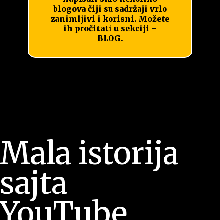
blogova čiji su sadržaji vrlo
zanimljivi i korisni. Možete
ih pročitati u sekciji –
BLOG.
Mala istorija
sajta
YouTube