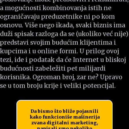
a mogućnosti kombinovanja istih ne
ograničavaju preduzetnike ni po kom
osnovu. Više nego ikada, svaki biznis ima
duži spisak razloga da se (ukoliko već nije)
predstavi svojim budućim klijentima i
kupcima i u online formi. U prilog ovoj
tezi, ide i podatak da će Internet u bliskoj
budućnosti zabeležiti pet milijardi
korisnika. Ogroman broj, zar ne? Upravo
se u tom broju krije i veliki potencijal.
Da bismo što bliže pojasnili
kako funkcioniše mašinerija
zvana digitalni marketing,
napisali smo nekoliko