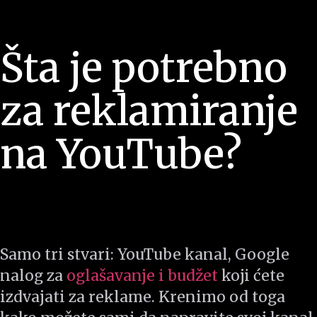
Šta je potrebno
za reklamiranje
na YouTube?
Samo tri stvari: YouTube kanal, Google
nalog za
oglašavanje i budžet
koji ćete
izdvajati za reklame. Krenimo od toga