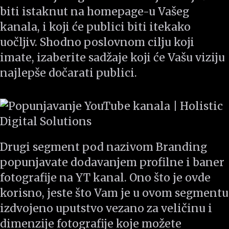
biti istaknut na homepage-u Vašeg
kanala, i koji će publici biti itekako
uočljiv. Shodno poslovnom cilju koji
imate, izaberite sadžaje koji će Vašu viziju
najlepše dočarati publici.
Drugi segment pod nazivom Branding
popunjavate dodavanjem profilne i baner
fotografije na YT kanal. Ono što je ovde
korisno, jeste što Vam je u ovom segmentu
izdvojeno uputstvo vezano za veličinu i
dimenzije fotografije koje možete