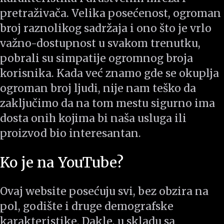
pretraživača. Velika posećenost, ogroman
broj raznolikog sadržaja i ono što je vrlo
važno-dostupnost u svakom trenutku,
pobrali su simpatije ogromnog broja
korisnika. Kada već znamo gde se okuplja
ogroman broj ljudi, nije nam teško da
zaključimo da na tom mestu sigurno ima
dosta onih kojima bi naša usluga ili
proizvod bio interesantan.
Ko je na YouTube?
Ovaj website posećuju svi, bez obzira na
pol, godište i druge demografske
karakteristike. Dakle, u skladu sa