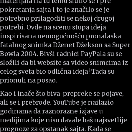
materijala na tu temu slutio se i pre
pokretanja sajta i to je značilo se je
potrebno prilagoditi se nekoj drugoj
potrebi. Ovde na scenu stupa ideja
inspirisana nemogućnošću pronalaska
fatalnog snimka Dženet Džekson sa Super
Bowla 2004. Bivši radnici PayPala su se
složili da bi website sa video snimcima iz
celog sveta bio odlična ideja! Tada su
prionuli na posao.
Kao i inače što biva-prepreke se pojave,
ali se i prebrode. YouTube je nailazio
godinama da raznorazne izjave u
medijima koje nisu davale baš najsvetlije
prognoze za opstanak sajta. Kada se